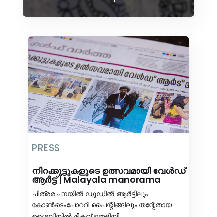
PRESS
നിറക്കൂട്ടുകളുടെ ഉത്സവമായി വേള്‍ഡ്
ആര്‍ട്ട് | Malayala manorama
ചിത്രരചനയിൽ ഡൂഡിൽ ആർട്ടിലും
കോൺടെംപോററി പൈന്റിങ്ങിലും തന്റേതായ
ശൈലിയിൽ മികവ് തെളിയി